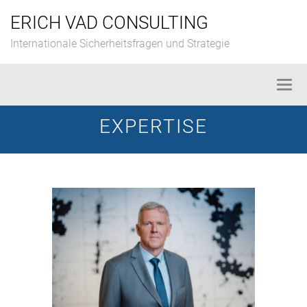
Skip
ERICH VAD CONSULTING
to
content
Internationale Sicherheitsfragen und Strategie
Togg
navi
EXPERTISE