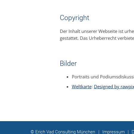
Copyright
Der Inhalt unserer Webseite ist urheb
gestattet. Das Urheberrecht verbiet
Bilder
Portraits und Podiumsdiskuss
Weltkarte
:
Designed by rawpix
© Erich Vad Consulting München
|
Impressum
|
D