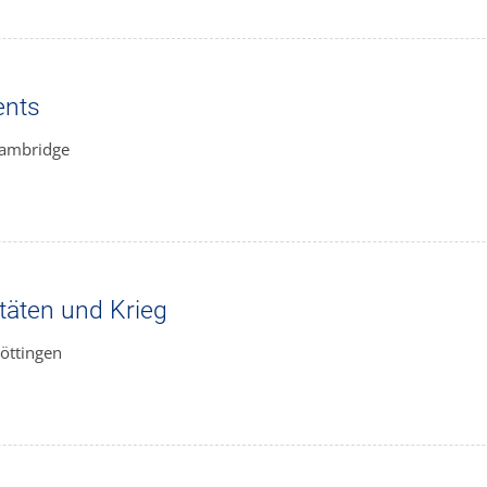
ents
Cambridge
itäten und Krieg
öttingen