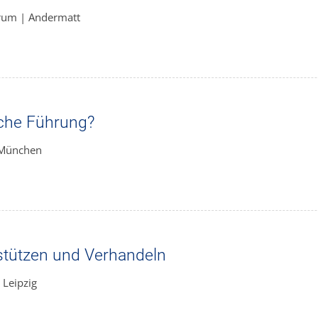
orum | Andermatt
sche Führung?
 München
rstützen und Verhandeln
 Leipzig