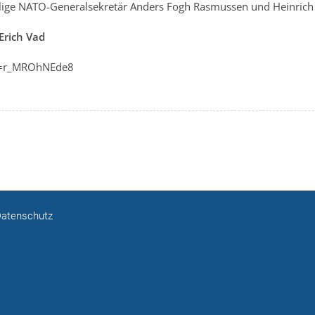
alige NATO-Generalsekretär Anders Fogh Rasmussen und Heinrich 
Erich Vad
v=r_MROhNEde8
atenschutz